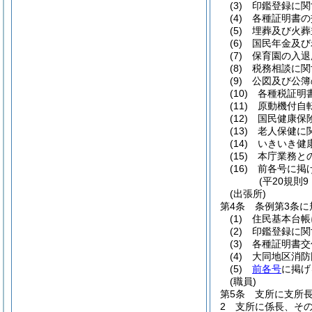
(3)
印鑑登録に関
(4)
各種証明書の
(5)
埋葬及び火葬
(6)
国民年金及び
(7)
保育園の入退
(8)
税務相談に関
(9)
公図及び公簿
(10)
各種税証明書
(11)
原動機付自転
(12)
国民健康保
(13)
老人保健に関
(14)
いきいき健康
(15)
本庁業務との
(16)
前各号に掲げ
(平20規則
(出張所)
第4条
条例第3条
(1)
住民基本台帳
(2)
印鑑登録に関
(3)
各種証明書交
(4)
大同地区消防
(5)
前各号
に掲げ
(職員)
第5条
支所に支所
2
支所に係長、そ