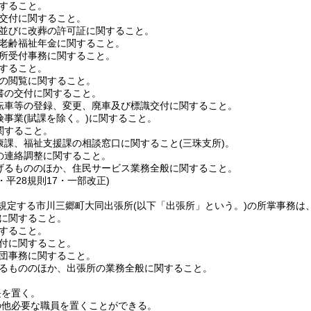
すること。
交付に関すること。
並びに改葬の許可証に関すること。
老齢福祉年金に関すること。
所受付事務に関すること。
すること。
の閲覧に関すること。
の交付に関すること。
車等の登録、変更、廃車及び標識交付に関すること。
険事業
(賦課を除く。)
に関すること。
すること。
課、福祉支援課の相談窓口に関すること
(三珠支所)
。
連絡調整に関すること。
るもののほか、住民サービス業務全般に関すること。
9・平28規則17・一部改正)
に規定する市川三郷町大同出張所
(以下「出張所」という。)
の所掌事務は
に関すること。
すること。
付に関すること。
団事務に関すること。
るもののほか、出張所の業務全般に関すること。
長を置く。
の他必要な職員を置くことができる。