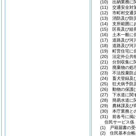
(10)
出納業務に関
(11)
交通安全対策
(12)
市町村交通災
(13)
消防及び防災
(14)
支所範囲にお
(15)
区長及び組長
(16)
土木一般に係
(17)
道路及び河川
(18)
道路及び河川
(19)
町営住宅に係
(20)
法定外公共物
(21)
分別収集に関
(22)
廃棄物の処理
(23)
不法投棄防止
(24)
畜犬登録及び
(25)
狂犬病予防及
(26)
動物の保護
(27)
下水道に関
(28)
簡易水道に関
(29)
農林課及び商
(30)
本庁業務との
(31)
前各号に掲げ
住民サービス係
(1)
戸籍届書の受
(2)
住民基本台帳