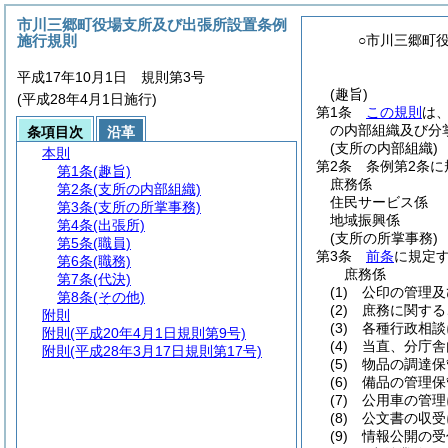
市川三郷町役場支所及び出張所設置条例
施行規則
○市川三郷町
平成17年10月1日 規則第3号
(趣旨)
(平成28年4月1日施行)
第1条
この規則
は
の内部組織及び分
条項目次
沿革
(支所の内部組織)
本則
第2条
条例第2条
第1条
(趣旨)
庶務係
第2条
(支所の内部組織)
住民サービス係
第3条
(支所の所掌事務)
地域振興係
第4条
(出張所)
(支所の所掌事務)
第5条
(職員)
第3条
前条
に規定
第6条
(職務)
庶務係
第7条
(代決)
(1)
公印の管理及
第8条
(その他)
(2)
庶務に関する
附則
(3)
各種行政相談
附則
(平成20年4月1日規則第9号)
(4)
当直、分庁舎
附則
(平成28年3月17日規則第17号)
(5)
物品の調達保
(6)
備品の管理保
(7)
公用車の管理
(8)
公文書の収受
(9)
情報公開の受