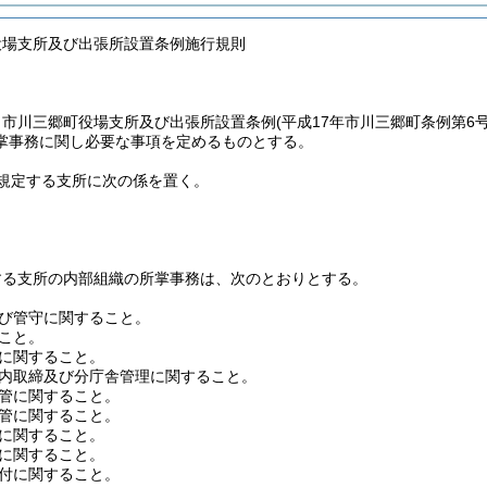
役場支所及び出張所設置条例施行規則
、市川三郷町役場支所及び出張所設置条例
(平成17年市川三郷町条例第6
掌事務に関し必要な事項を定めるものとする。
に規定する支所に次の係を置く。
する支所の内部組織の所掌事務は、次のとおりとする。
び管守に関すること。
こと。
に関すること。
内取締及び分庁舎管理に関すること。
管に関すること。
管に関すること。
に関すること。
に関すること。
付に関すること。