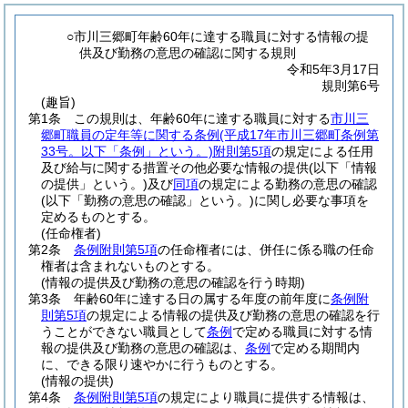
○市川三郷町年齢60年に達する職員に対する情報の提
供及び勤務の意思の確認に関する規則
令和5年3月17日
規則第6号
(趣旨)
第1条
この規則は、年齢60年に達する職員に対する
市川三
郷町職員の定年等に関する条例
(平成17年市川三郷町条例第
33号。以下「条例」という。)
附則第5項
の規定による任用
及び給与に関する措置その他必要な情報の提供
(以下「情報
の提供」という。)
及び
同項
の規定による勤務の意思の確認
(以下「勤務の意思の確認」という。)
に関し必要な事項を
定めるものとする。
(任命権者)
第2条
条例附則第5項
の任命権者には、併任に係る職の任命
権者は含まれないものとする。
(情報の提供及び勤務の意思の確認を行う時期)
第3条
年齢60年に達する日の属する年度の前年度に
条例附
則第5項
の規定による情報の提供及び勤務の意思の確認を行
うことができない職員として
条例
で定める職員に対する情
報の提供及び勤務の意思の確認は、
条例
で定める期間内
に、できる限り速やかに行うものとする。
(情報の提供)
第4条
条例附則第5項
の規定により職員に提供する情報は、