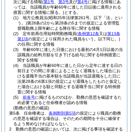
次に掲げる情報
(
第1号
、
第3号
及び
第4号
に掲げる情報にあ
っては、当該職員が年齢60年に達した日以後に適用される
措置に関する情報に限る。)
とする。
(1)
地方公務員法
(昭和25年法律第261号。以下「法」とい
う。)
第28条の2から第28条の5までの規定による管理監
督職勤務上限年齢による降任等に関する情報
(2)
定年前再任用短時間勤務職員
(
条例第12条
又は
第13条
第1項
の規定により採用された職員をいう。以下同じ。)
の任用に関する情報
(3)
年齢60年に達した日後における最初の4月1日以後の当
該職員の給料月額を引き下げる給与に関する特例措置に
関する情報
(4)
当該職員が年齢60年に達した日から定年に達する日の
前日までの間に非違によることなく退職をした場合にお
ける退職手当の基本額を当該職員が当該退職をした日に
法第28条の6第1項の規定により退職をしたものと仮定し
た場合における額と同額とする退職手当に関する特例措
置に関する情報
(5)
前各号
に掲げるもののほか、勤務の意思を確認するた
め必要であると任命権者が認める情報
(勤務の意思の確認)
第5条
任命権者は、
条例附則第5項
の規定により職員の勤務
の意思を確認する場合は、そのための期間を十分に確保す
るよう努めなければならない。
2
勤務の意思の確認においては、次に掲げる事項を確認する