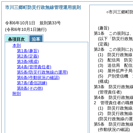
市川三郷町防災行政無線管理運用規則
○市川三郷町
令和6年10月1日 規則第33号
(趣旨)
(令和6年10月1日施行)
第1条
この規則は
(以下「防災行政無
条項目次
沿革
(定義)
本則
第2条
この規則に
第1条
(趣旨)
(1)
防災行政無線
第2条
(定義)
(2)
配信局 防災
第3条
(構成)
(3)
送信局 配信
第4条
(管理責任者)
(4)
屋外拡声子局
第5条
(防災行政無線の運用)
(5)
戸別受信機 
第6条
(作動状況の確認)
(構成)
第7条
(通信訓練)
第3条
防災行政無
第8条
(その他)
(管理責任者)
附則
第4条
防災行政無
2
管理責任者の職
(1)
防災行政無線
(2)
防災行政無線
(防災行政無線の運
第5条
防災行政無
(作動状況の確認)