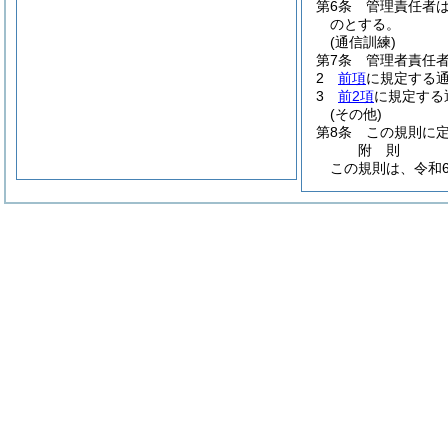
第6条
管理責任者
のとする。
(通信訓練)
第7条
管理者責任
2
前項
に規定する
3
前2項
に規定する
(その他)
第8条
この規則に
附
則
この規則は、令和6