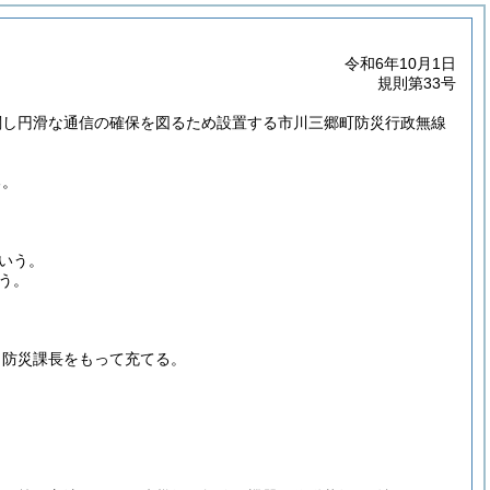
令和6年10月1日
規則第33号
関し円滑な通信の確保を図るため設置する市川三郷町防災行政無線
る。
いう。
う。
、防災課長をもって充てる。