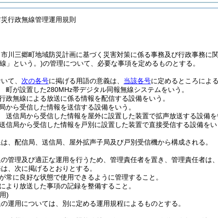
防災行政無線管理運用規則
、市川三郷町地域防災計画に基づく災害対策に係る事務及び行政事務に
線」という。)
の管理について、必要な事項を定めるものとする。
おいて、
次の各号
に掲げる用語の意義は、
当該各号
に定めるところによ
 町が設置した280MHz帯デジタル同報無線システムをいう。
行政無線による放送に係る情報を配信する設備をいう。
局から受信した情報を送信する設備をいう。
 送信局から受信した情報を屋外に設置した装置で拡声放送する設備を
送信局から受信した情報を戸別に設置した装置で直接受信する設備をい
線は、配信局、送信局、屋外拡声子局及び戸別受信機から構成される。
線の管理及び適正な運用を行うため、管理責任者を置き、管理責任者は
務は、次に掲げるとおりとする。
が常に良好な状態で使用できるように管理すること。
により放送した事項の記録を整備すること。
用)
線の運用については、別に定める運用規程によるものとする。