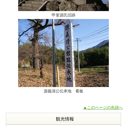
甲斐源氏旧跡
源義清公伝承地 看板
▲このページの先頭へ
観光情報