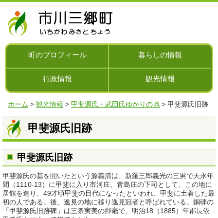
ナ
ビ
ゲ
ー
シ
町のプロフィール
暮らしの情報
ョ
ン
行政情報
観光情報
を
飛
ば
ホーム
>
観光情報
>
甲斐源氏・武田氏ゆかりの地
> 甲斐源氏旧跡
す
甲斐源氏旧跡
甲斐源氏旧跡
甲斐源氏の基を開いたという源義清は、新羅三郎義光の三男で天永年
間（1110-13）に甲斐に入り市河庄、青島庄の下司として、この地に
居館を造り、49才頃甲斐の目代になったといわれ、甲斐に土着した最
初の人である。後、逸見の地に移り逸見冠者と呼ばれている。銅碑の
「甲斐源氏旧跡碑」は三条実美の揮毫で、明治18（1885）年郡長依