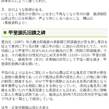
田孝氏らによって建てられた。
又、次のような歌碑がある。
いととしく埴生の小屋のいぶせきに千鳥なくなり市川の森 義清朝臣
山里は月に心を松風の、声より外にしるべあらしな 機山公
（看板資料より）
甲斐源氏旧蹟之碑
寛治元（1087）年八幡太郎義家の弟新羅三郎源義光が官を辞し軍兵を
従えて奥州に下り兄の陣（後三年の役）に加わり武功をたてた。その
功績により甲斐守に任ぜられたのが義光の三男（刑部三郎源義清）で
ある。その義清が12世紀のはじめ天永年間（1110～1113）甲斐の国
へ下向し、峡南市河（市川）庄青嶋の庄司として平塩へ館を築き、甲
斐源氏勃興の基を開いた。
平塩の丘よりはるかに望む八ヶ岳の山麓は広大な逸見庄で牧草が密生
し放牧の最適地であったので義清は長男の清光と共にこの地に移り駒
の飼育に精進するが、やがて甲斐の黒駒と云われる名馬の産地となり
毎年優秀なものを朝廷に献上する例となっていた。清光は逸見庄に根
拠をを置いたので逸見冠者とも黒源太とも云われ、父義清と共に智略
に富んだ勇猛な武将であった。義清は久安5年7月23日市河庄平塩の館
で75才を一期として病没している。
法号・正覚寺殿陽山清公大居士