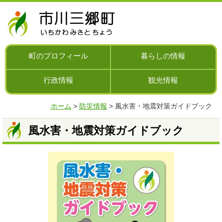
ナ
ビ
ゲ
ー
シ
町のプロフィール
暮らしの情報
ョ
ン
行政情報
観光情報
を
飛
ば
ホーム
>
防災情報
> 風水害・地震対策ガイドブック
す
風水害・地震対策ガイドブック