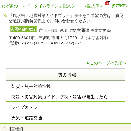
わが家の「マイ・タイムライン」記入シート＜記入例＞
(577KB)
『風水害・地震対策ガイドブック』冊子をご希望の方は、防災
交通課消防防災係までお問い合わせください。
市川三郷町役場 防災交通課 消防防災係
〒409-3601市川三郷町市川大門1790－3（本庁舎2階）
電話:055(272)1175・FAX:055(272)2525
▲このページの先頭へ
防災情報
防災・災害対策情報
防災・災害対策ガイド、防災・災害が発生したら
ライブカメラ
天気・道路交通
市川三郷町