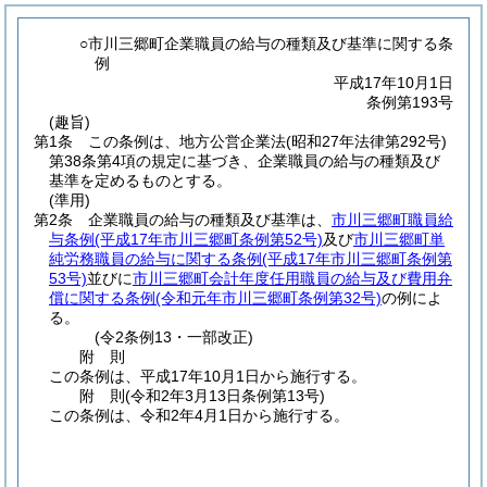
○市川三郷町企業職員の給与の種類及び基準に関する条
例
平成17年10月1日
条例第193号
(趣旨)
第1条
この条例は、地方公営企業法
(昭和27年法律第292号)
第38条第4項の規定に基づき、企業職員の給与の種類及び
基準を定めるものとする。
(準用)
第2条
企業職員の給与の種類及び基準は、
市川三郷町職員給
与条例
(平成17年市川三郷町条例第52号)
及び
市川三郷町単
純労務職員の給与に関する条例
(平成17年市川三郷町条例第
53号)
並びに
市川三郷町会計年度任用職員の給与及び費用弁
償に関する条例
(令和元年市川三郷町条例第32号)
の例によ
る。
(令2条例13・一部改正)
附
則
この条例は、平成17年10月1日から施行する。
附
則
(令和2年3月13日
条例第13号)
この条例は、令和2年4月1日から施行する。