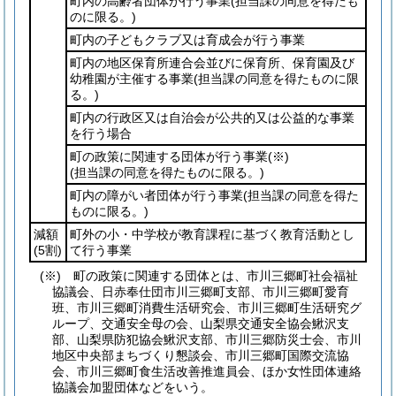
町内の高齢者団体が行う事業
(担当課の同意を得たも
のに限る。)
町内の子どもクラブ又は育成会が行う事業
町内の地区保育所連合会並びに保育所、保育園及び
幼稚園が主催する事業
(担当課の同意を得たものに限
る。)
町内の行政区又は自治会が公共的又は公益的な事業
を行う場合
町の政策に関連する団体が行う事業
(※)
(担当課の同意を得たものに限る。)
町内の障がい者団体が行う事業
(担当課の同意を得た
ものに限る。)
減額
町外の小・中学校が教育課程に基づく教育活動とし
(5割)
て行う事業
(※) 町の政策に関連する団体とは、市川三郷町社会福祉
協議会、日赤奉仕団市川三郷町支部、市川三郷町愛育
班、市川三郷町消費生活研究会、市川三郷町生活研究グ
ループ、交通安全母の会、山梨県交通安全協会鰍沢支
部、山梨県防犯協会鰍沢支部、市川三郷防災士会、市川
地区中央部まちづくり懇談会、市川三郷町国際交流協
会、市川三郷町食生活改善推進員会、ほか女性団体連絡
協議会加盟団体などをいう。