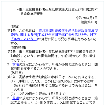
○市川三郷町高齢者生産活動施設の設置及び管理に関す
る条例施行規則
令和7年4月1日
規則第10号
(趣旨)
第1条
この規則は、
市川三郷町高齢者生産活動施設設置及び
管理に関する条例
(平成17年市川三郷町条例第155号。以下
「条例」という。)
の施行に関し必要な事項を定めるものと
する。
(開館時間)
第2条
市川三郷町高齢者生産活動施設
(以下「高齢者生産活
動施設」という。)
の開館時間は、午前9時から午後10時ま
でとする。
2
前項
の規定にかかわらず、町長が必要と認めるときは、開
館時間を変更することができる。
(休館日)
第3条
高齢者生産活動施設の休館日は、次のとおりとする。
(1)
月曜日。ただし、この日が国民の祝日に関する法律
(昭和23年法律第178号)
に規定する休日である場合は、そ
の翌日
(2)
12月29日から翌年の1月3日まで
2
前項
の規定にかかわらず、町長が必要と認めるときは、施
設の全部若しくは一部を休館し、又は開館することができ