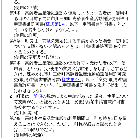
る。
(使用の申請)
第4条
高齢者生産活動施設を使用しようとする者は、使用す
る日の7日前までに市川三郷町高齢者生産活動施設使用許可
申請書兼許可書
(
様式第1号
。以下「申請書兼許可書」とい
う。)
を提出しなければならない。
(使用の許可)
第5条
町長は、
前条
の規定による申請があった場合、使用に
ついて支障がないと認めたときは、申請書兼許可書を交付
するものとする。
(使用の変更及び取消し)
第6条
高齢者生産活動施設の使用許可を受けた者
(以下「使
用者」という。)
が使用の変更又は取消しをしようとすると
きは、速やかに市川三郷町高齢者生産活動施設使用許可変
更
(取消)
申請書兼許可書
(
様式第2号
。以下「変更
(取消)
申請
書兼許可書」という。)
に申請書兼許可書を添えて提出しな
ければならない。
2
町長は、
前項
の規定による申請があった場合、使用につい
て支障がないと認めたときは、変更
(取消)
申請書兼許可書
を交付するものとする。
(使用の期間)
第7条
高齢者生産活動施設の利用期間は、引き続き5日を超
えることはできない。
ただし、町長が必要と認めたとき
は、この限りでない。
(使用料の減免)