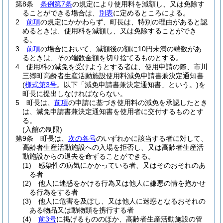
第8条
条例第7条
の規定により使用料を減額し、又は免除す
ることができる場合は、
別表
に定めるところによる。
2
前項
の規定にかかわらず、町長は、特別の理由があると認
めるときは、使用料を減額し、又は免除することができ
る。
3
前項
の場合において、減額後の額に10円未満の端数があ
るときは、その端数金額を切り捨てるものとする。
4
使用料の減免を受けようとする者は、使用申請の際、市川
三郷町高齢者生産活動施設使用料減免申請書兼決定通知書
(
様式第3号
。以下「減免申請書兼決定通知書」という。)
を
町長に提出しなければならない。
5
町長は、
前項
の申請に基づき使用料の減免を承認したとき
は、減免申請書兼決定通知書を使用者に交付するものとす
る。
(入館の制限)
第9条
町長は、
次の各号
のいずれかに該当する者に対して、
高齢者生産活動施設への入場を拒否し、又は高齢者生産活
動施設からの退去を命ずることができる。
(1)
感染性の病気にかかっている者、又はそのおそれのあ
る者
(2)
他人に迷惑をかける行為又は他人に嫌悪の情を抱かせ
る行為をする者
(3)
他人に危害を及ぼし、又は他人に迷惑となるおそれの
ある物品又は動物類を携行する者
(4)
前3号
に掲げるもののほか、高齢者生産活動施設の管