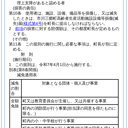
理上支障があると認める者
(損害の責任)
第10条
使用者は、施設、設備、備品等を損傷し、又は滅失
したときは、市川三郷町高齢者生産活動施設設備等損傷
(滅
失)
届
(
様式第4号
)
を町長に提出しなければならない。
2
前項
の損害に対する賠償額は、その都度町長が定めるもの
とする。
(その他)
第11条
この規則の施行に関し必要な事項は、町長が別に定
める。
附
則
(施行期日)
1
この規則は、令和7年4月1日から施行する。
別表
(第8条関係)
減免適用表
減免
対象となる団体・個人及び事業
の割
合
全額
町又は教育委員会が主催し、又は共催する事業
免除
町内の消防団が行う事業
(担当課の同意を得たものに
限る。)
町内の小・中学校が行う事業