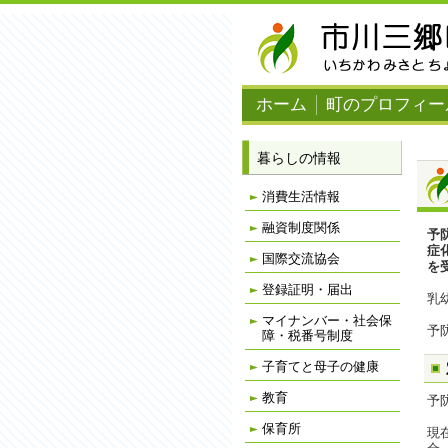
ナ
ビ
ゲ
ー
シ
ョ
ホーム
町のプロフィー
ン
を
飛
ば
暮らしの情報
す
消費生活情報
融資制度関係
予
症
国際交流協会
を
登録証明・届出
乳
マイナンバー・社会保
予
障・税番号制度
子育てと母子の健康
教育
予
保育所
現