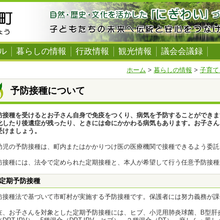
ル
暮らしの情報
行政情報
観光情報
議会会議録
ホーム
>
暮らしの情報
>
子育て
予防接種について
防接種を受けるとお子さん自身で免疫をつくり、病気を予防することができま
化したり後遺症が残ったり、ときには命にかかわる病気もあります。お子さん
受けましょう。
幼児の予防接種は、町内またはかかりつけ医の医療機関で接種できるよう委託
防接種には、法令で定められた定期接種と、本人が希望して行う任意予防接種
定期予防接種
防接種法で基づいて市町村が実施する予防接種です。保護者には努力義務が課
在、お子さんを対象とした定期予防接種には、ヒブ、小児用肺炎球菌、B型肝