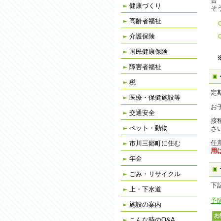
合
健康づくり
そ
高齢者福祉
介護保険
国民健康保険
※
障害者福祉
税
定
医療・保健施設等
お
交通安全
接
ペット・動物
さ
任
市川三郷町に住む
用
年金
ごみ・リサイクル
下
上・下水道
予
施設の案内
こんな時のQ&A