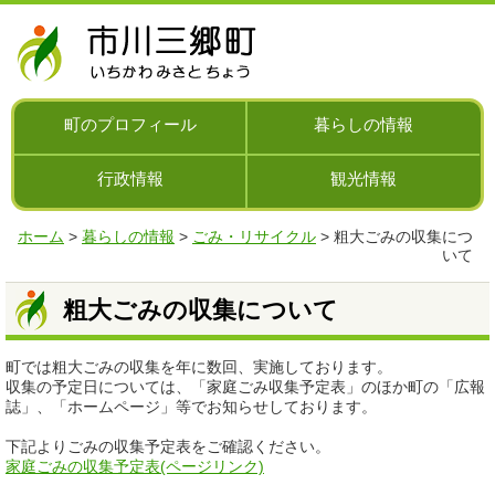
ナ
ビ
ゲ
ー
シ
町のプロフィール
暮らしの情報
ョ
ン
行政情報
観光情報
を
飛
ば
ホーム
>
暮らしの情報
>
ごみ・リサイクル
> 粗大ごみの収集につ
す
いて
粗大ごみの収集について
町では粗大ごみの収集を年に数回、実施しております。
収集の予定日については、「家庭ごみ収集予定表」のほか町の「広報
誌」、「ホームページ」等でお知らせしております。
下記よりごみの収集予定表をご確認ください。
家庭ごみの収集予定表(ページリンク)