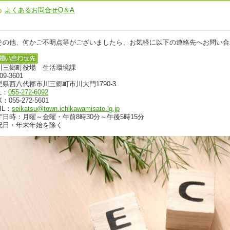
よくあるお問合せQ＆A
の他、何かご不明点等がございましたら、お気軽に以下の連絡先へお問い合
川三郷町役場 生活環境課
09-3601
梨県西八代郡市川三郷町市川大門1790-3
L：
055-272-6092
X：055-272-5601
IL：
seikatsu@town.ichikawamisato.lg.jp
庁日時：月曜～金曜・午前8時30分～午後5時15分
祝日・年末年始を除く