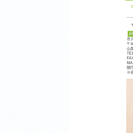
そ
市
〒4
山
TE
FA
MA
開
※