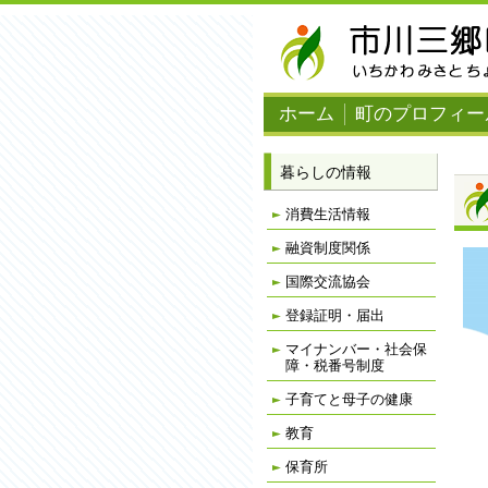
ナ
ビ
ゲ
ー
シ
ョ
ホーム
町のプロフィー
ン
を
飛
ば
暮らしの情報
す
消費生活情報
融資制度関係
国際交流協会
登録証明・届出
マイナンバー・社会保
障・税番号制度
子育てと母子の健康
教育
保育所