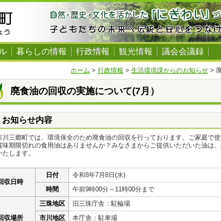
ル
暮らしの情報
行政情報
観光情報
議会会議録
ホーム
>
行政情報
>
生活環境課からのお知らせ
> 
廃食油の回収の実施について(7月）
お知らせ内容
川三郷町では、環境保全のため廃食油の回収を行っております。ご家庭で使
賞味期限切れの食用油はありませんか？みなさまからご提供いただいた油は、
いたします。
日付
令和8年7月8日(水)
回収日時
時間
午前9時00分～11時00分まで
三珠地区
旧三珠庁舎：駐輪場
回収場所
市川地区
本庁舎：駐車場