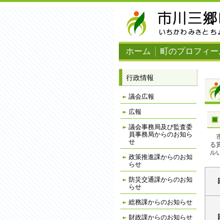
ナ
ビ
ゲ
ー
シ
ョ
ホーム
町のプロフィー
ン
を
飛
ば
行政情報
す
議会広報
広報
議会事務局及び監査委
員事務局からのお知ら
市
せ
る
ル
政策推進課からのお知
らせ
防災交通課からのお知
らせ
総務課からのお知らせ
財政課からのお知らせ