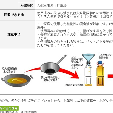
六郷地区
六郷出張所：駐車場
使用済みの天ぷら油または賞味期限切れの食用油（
回収できる油
もちろん無料で引き取ります！（※業務用は回収で
・ご家庭で使用した植物性の廃食油が対象です。(
象外)
・使用済みの油は軽くこして、揚げかす等を取り除
注意事項
・長時間放置されたものや、高温の場所に置かれて
ります。
・使用済みの油を入れる容器は、ペットボトル等の
たものを使ってください。
の他、何かご不明点等がございましたら、お気軽に以下の連絡先へお問い合
川三郷町役場 生活環境課