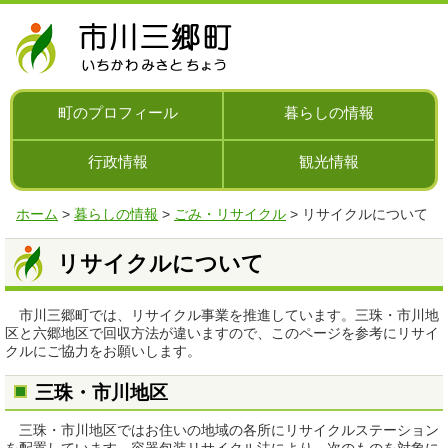
ナ
ビ
ゲ
ー
シ
町のプロフィール
暮らしの情報
ョ
ン
行政情報
観光情報
を
飛
ば
ホーム
>
暮らしの情報
>
ごみ・リサイクル
> リサイクルについて
す
リサイクルについて
市川三郷町では、リサイクル事業を推進しています。三珠・市川地
区と六郷地区で回収方法が違いますので、このページを参考にリサイ
クルにご協力をお願いします。
三珠・市川地区
三珠・市川地区ではお住いの地域の各所にリサイクルステーション