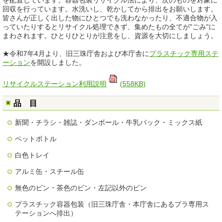
を配置しています。容器包装リサイクル法により、次のものを対象に
回収を行っています。水洗いし、乾かしてから排出をお願いします。
皆さんが正しく出した物にひとつでも洗わなかったり、不適合物が入
っていたりするとリサイクル処理できず、集めたもの全てが"ごみ"に
まわされます。ひとりひとりが注意をし、資源を大切にしましょう。
★令和7年4月より、旧三珠庁舎および本庁舎に
プラスチック専用ステ
ーション
を開設しました。
リサイクルステーション利用説明
(558KB)
品 目
新聞・チラシ・雑誌・ダンボール・牛乳パック・ミックス紙
ペットボトル
白色トレイ
アルミ缶・スチール缶
無色のビン・茶色のビン・左記以外のビン
プラスチック容器包装（旧三珠庁舎・本庁舎にあるプラ専用ス
テーションへ排出）