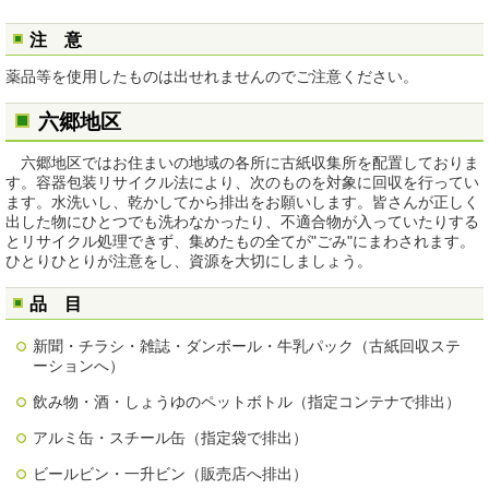
注 意
薬品等を使用したものは出せれませんのでご注意ください。
六郷地区
六郷地区ではお住まいの地域の各所に古紙収集所を配置しておりま
す。容器包装リサイクル法により、次のものを対象に回収を行ってい
ます。水洗いし、乾かしてから排出をお願いします。皆さんが正しく
出した物にひとつでも洗わなかったり、不適合物が入っていたりする
とリサイクル処理できず、集めたもの全てが"ごみ"にまわされます。
ひとりひとりが注意をし、資源を大切にしましょう。
品 目
新聞・チラシ・雑誌・ダンボール・牛乳パック（古紙回収ステ
ーションへ）
飲み物・酒・しょうゆのペットボトル（指定コンテナで排出）
アルミ缶・スチール缶（指定袋で排出）
ビールビン・一升ビン（販売店へ排出）