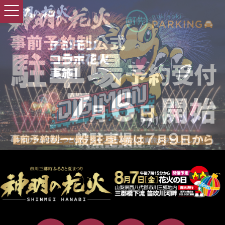
ナ
ビ
ゲ
ー
シ
ョ
ン
を
飛
ば
す