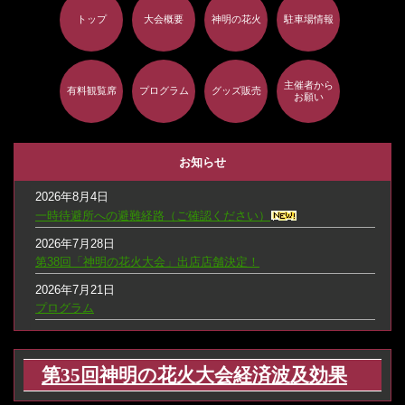
トップ
大会概要
神明の花火
駐車場情報
主催者から
有料観覧席
プログラム
グッズ販売
お願い
お知らせ
2026年8月4日
一時待避所への避難経路（ご確認ください）
2026年7月28日
第38回「神明の花火大会」出店店舗決定！
2026年7月21日
プログラム
2026年7月21日
第38回 神明の花火協賛者一覧
第35回神明の花火大会経済波及効果
2026年7月21日
無料観覧エリア場所取りについて