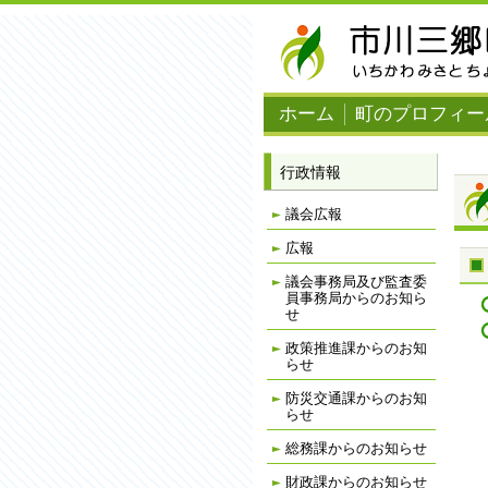
ナ
ビ
ゲ
ー
シ
ョ
ホーム
町のプロフィー
ン
を
飛
ば
行政情報
す
議会広報
広報
議会事務局及び監査委
員事務局からのお知ら
せ
政策推進課からのお知
らせ
防災交通課からのお知
らせ
総務課からのお知らせ
財政課からのお知らせ