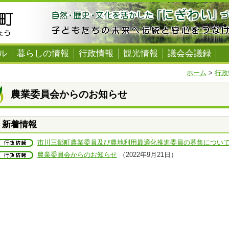
ル
暮らしの情報
行政情報
観光情報
議会会議録
ホーム
>
行政
農業委員会からのお知らせ
新着情報
市川三郷町農業委員及び農地利用最適化推進委員の募集につい
農業委員会からのお知らせ
（2022年9月21日）