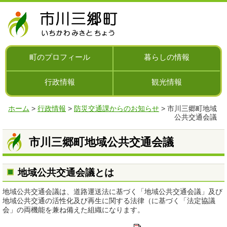
ナ
ビ
ゲ
ー
シ
町のプロフィール
暮らしの情報
ョ
ン
行政情報
観光情報
を
飛
ば
ホーム
>
行政情報
>
防災交通課からのお知らせ
> 市川三郷町地域
す
公共交通会議
市川三郷町地域公共交通会議
地域公共交通会議とは
地域公共交通会議は、道路運送法に基づく「地域公共交通会議」及び
地域公共交通の活性化及び再生に関する法律（に基づく「法定協議
会」の両機能を兼ね備えた組織になります。