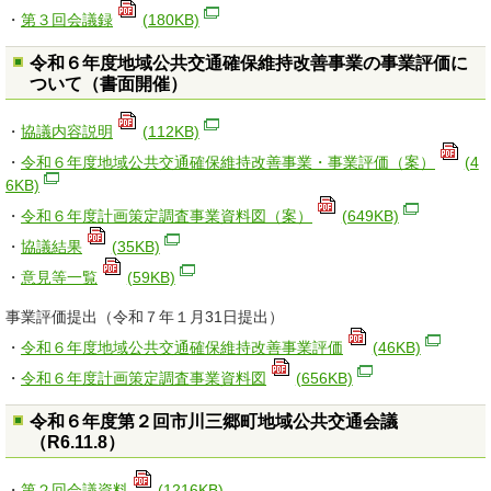
・
第３回会議録
(180KB)
令和６年度地域公共交通確保維持改善事業の事業評価に
ついて（書面開催）
・
協議内容説明
(112KB)
・
令和６年度地域公共交通確保維持改善事業・事業評価（案）
(4
6KB)
・
令和６年度計画策定調査事業資料図（案）
(649KB)
・
協議結果
(35KB)
・
意見等一覧
(59KB)
事業評価提出（令和７年１月31日提出）
・
令和６年度地域公共交通確保維持改善事業評価
(46KB)
・
令和６年度計画策定調査事業資料図
(656KB)
令和６年度第２回市川三郷町地域公共交通会議
（R6.11.8）
・
第２回会議資料
(1216KB)