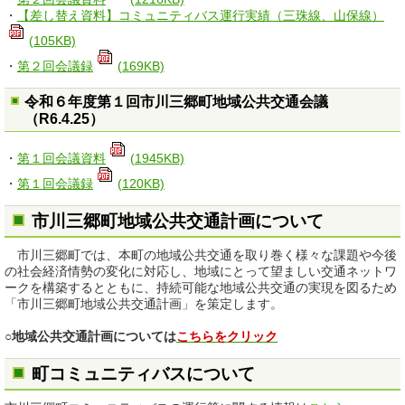
・
【差し替え資料】コミュニティバス運行実績（三珠線、山保線）
(105KB)
・
第２回会議録
(169KB)
令和６年度第１回市川三郷町地域公共交通会議
（R6.4.25）
・
第１回会議資料
(1945KB)
・
第１回会議録
(120KB)
市川三郷町地域公共交通計画について
市川三郷町では、本町の地域公共交通を取り巻く様々な課題や今後
の社会経済情勢の変化に対応し、地域にとって望ましい交通ネットワ
ークを構築するとともに、持続可能な地域公共交通の実現を図るため
「市川三郷町地域公共交通計画」を策定します。
○地域公共交通計画については
こちらをクリック
町コミュニティバスについて