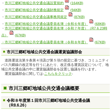
・
市川三郷町地域公共交通会議設置規約
(164KB)
・
市川三郷町地域公共交通会議財務規定
(94KB)
・
市川三郷町地域公共交通会議事務局規定
(87KB)
・
市川三郷町地域公共交通会議委員名簿（令和６年度）
(68KB)
・
市川三郷町地域公共交通会議委員名簿（令和７年度）（R7.6.23時
点）
(67KB)
・市川三郷町地域公共交通会議委員名簿（令和８年度）
(67KB)
市川三郷町地域公共交通会議運賃協議部会
道路運送法第９条第４項及び第５項の規定に基づき、コミュニティ
バス六郷線の改正等を行うにあたり、改正係る運賃設定について、地
域公共交通会議の中に運賃協議部会を設置し協議を行います。
運賃協議部会に関しては-
こちらをクリック
-
市川三郷町地域公共交通会議概要
令和８年度第１回市川三郷町地域公共交通会議
（R8.6.26）