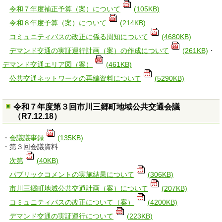
令和７年度補正予算（案）について
(105KB)
令和８年度予算（案）について
(214KB)
コミュニティバスの改正に係る周知について
(4680KB)
デマンド交通の実証運行計画（案）の作成について
(261KB)
・
デマンド交通エリア図（案）
(461KB)
公共交通ネットワークの再編資料について
(5290KB)
令和７年度第３回市川三郷町地域公共交通会議
（R7.12.18）
・
会議議事録
(135KB)
・第３回会議資料
次第
(40KB)
パブリックコメントの実施結果について
(306KB)
市川三郷町地域公共交通計画（案）について
(207KB)
コミュニティバスの改正について（案）
(4200KB)
デマンド交通の実証運行について
(223KB)