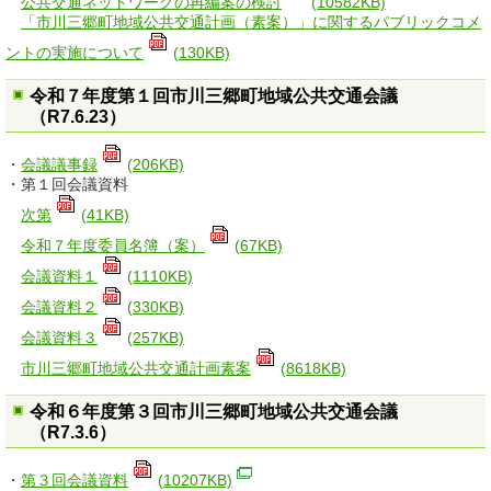
公共交通ネットワークの再編案の検討
(10582KB)
「市川三郷町地域公共交通計画（素案）」に関するパブリックコメ
ントの実施について
(130KB)
令和７年度第１回市川三郷町地域公共交通会議
（R7.6.23）
・
会議議事録
(206KB)
・第１回会議資料
次第
(41KB)
令和７年度委員名簿（案）
(67KB)
会議資料１
(1110KB)
会議資料２
(330KB)
会議資料３
(257KB)
市川三郷町地域公共交通計画素案
(8618KB)
令和６年度第３回市川三郷町地域公共交通会議
（R7.3.6）
・
第３回会議資料
(10207KB)