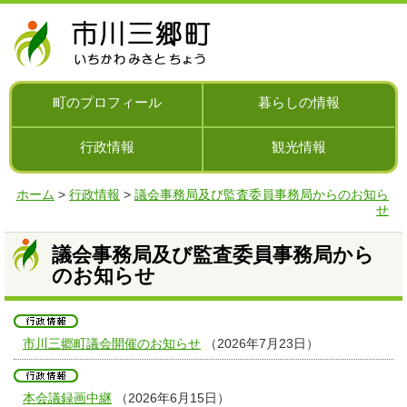
ナ
ビ
ゲ
ー
シ
町のプロフィール
暮らしの情報
ョ
ン
行政情報
観光情報
を
飛
ば
ホーム
>
行政情報
>
議会事務局及び監査委員事務局からのお知ら
す
せ
議会事務局及び監査委員事務局から
のお知らせ
市川三郷町議会開催のお知らせ
（2026年7月23日）
本会議録画中継
（2026年6月15日）