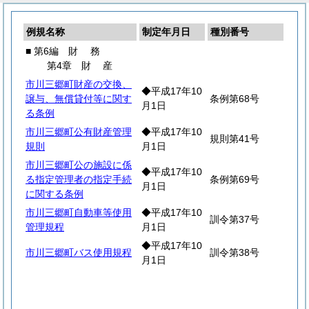
例規名称
制定年月日
種別番号
■ 第6編
財
務
第4章
財
産
市川三郷町財産の交換、
◆平成17年10
譲与、無償貸付等に関す
条例第68号
月1日
る条例
市川三郷町公有財産管理
◆平成17年10
規則第41号
規則
月1日
市川三郷町公の施設に係
◆平成17年10
る指定管理者の指定手続
条例第69号
月1日
に関する条例
市川三郷町自動車等使用
◆平成17年10
訓令第37号
管理規程
月1日
◆平成17年10
市川三郷町バス使用規程
訓令第38号
月1日