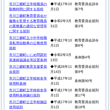
市川三郷町立学校職員の
◆平成17年10
教育委員会訓令
勤務時間に関する規程
月1日
第7号
市川三郷町教育委員会が
服務を監督する教育職員
◆令和2年3月
教育委員会規則
の業務量の適切な管理等
31日
第3号
に関する規則
市川三郷町立小中学校職
◆平成17年10
教育委員会訓令
員私用自動車の公務使用
月1日
第8号
規程
市川三郷町いじめ問題対
◆令和2年3月
条例第4号
策連絡協議会等設置条例
13日
市川三郷町教育支援委員
◆平成26年11
教育委員会規則
会規則
月14日
第9号
市川三郷町立学校校舎等
◆平成17年10
条例第90号
使用料条例
月1日
市川三郷町立学校校舎等
◆平成17年10
教育委員会規則
使用料条例施行規則
月1日
第17号
市川三郷町公立学校施設
◆平成17年10
教育委員会規則
使用規則
月1日
第18号