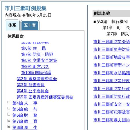
第3編 執行機関
市川三郷町例規集
第1章
町
長
例規名称
内容現在 令和8年5月25日
第1節 事務分掌
■ 第3編 執行機関
第2節 代理・代決等
体系
五十音
第1章
町
第3節 文書・公印
第7節 防災
第4節 情報の公開・保護等
体系目次
市川三郷町防災会議
第5節 行政手続
第6節
住
民
市川三郷町災害対策
第7節 防災・防犯
市川三郷町地震災害
第8節 交通安全対策
市川三郷町新型イン
第9節 町営バス
第10節 国民保護
市川三郷町水防協議
第2章 選挙管理委員会
市川三郷町防災行政
第3章 監査委員
市川三郷町防災行政
第4章 公平委員会
市川三郷町防災行政
第5章 固定資産評価審査委員会
第4編
人
事
市川三郷町安全・安
第5編
給
与
市川三郷町犯罪被害
第6編
財
務
市川三郷町暴力団排
第7編
教
育
第8編
厚
生