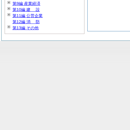
第9編 産業経済
第10編
建
設
第11編 公営企業
第12編
消
防
第13編 その他