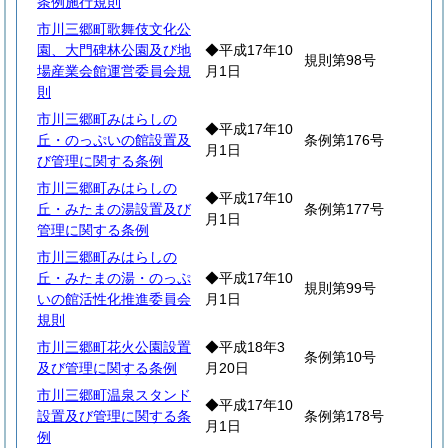
条例施行規則
市川三郷町歌舞伎文化公
園、大門碑林公園及び地
◆平成17年10
規則第98号
場産業会館運営委員会規
月1日
則
市川三郷町みはらしの
◆平成17年10
丘・のっぷいの館設置及
条例第176号
月1日
び管理に関する条例
市川三郷町みはらしの
◆平成17年10
丘・みたまの湯設置及び
条例第177号
月1日
管理に関する条例
市川三郷町みはらしの
丘・みたまの湯・のっぷ
◆平成17年10
規則第99号
いの館活性化推進委員会
月1日
規則
市川三郷町花火公園設置
◆平成18年3
条例第10号
及び管理に関する条例
月20日
市川三郷町温泉スタンド
◆平成17年10
設置及び管理に関する条
条例第178号
月1日
例