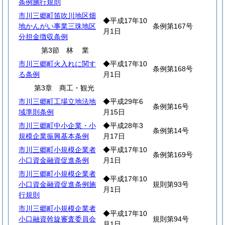
条例施行規則
市川三郷町笛吹川地区畑
◆平成17年10
地かんがい事業三珠地区
条例第167号
月1日
分担金徴収条例
第3節
林
業
市川三郷町火入れに関す
◆平成17年10
条例第168号
る条例
月1日
第3章 商工・観光
市川三郷町工場立地法地
◆平成29年6
条例第16号
域準則条例
月15日
市川三郷町中小企業・小
◆平成28年3
条例第14号
規模企業振興基本条例
月17日
市川三郷町小規模企業者
◆平成17年10
条例第169号
小口資金融資促進条例
月1日
市川三郷町小規模企業者
◆平成17年10
小口資金融資促進条例施
規則第93号
月1日
行規則
市川三郷町小規模企業者
◆平成17年10
小口融資斡旋審査委員会
規則第94号
月1日