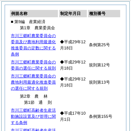
例規名称
制定年月日
種別番号
■ 第9編 産業経済
第1章 農業委員会
市川三郷町農業委員会の
委員及び農地利用最適化
◆平成29年12
条例第25号
推進委員の定数に関する
月18日
条例
市川三郷町農業委員会の
◆平成29年12
規則第12号
委員の選任に関する規則
月18日
市川三郷町農業委員会の
◆平成29年12
農地利用最適化推進委員
規則第13号
月18日
の選任に関する規則
第2章
農
林
第1節
通
則
市川三郷町高齢者生産活
◆平成17年10
動施設設置及び管理に関
条例第155号
月1日
する条例
市川三郷町高齢者生産活