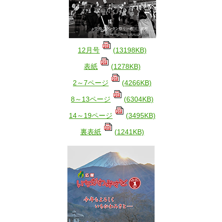
12月号
(13198KB)
表紙
(1278KB)
2～7ページ
(4266KB)
8～13ページ
(6304KB)
14～19ページ
(3495KB)
裏表紙
(1241KB)