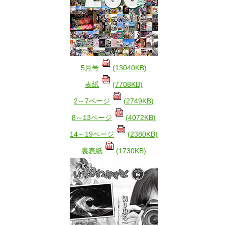
5月号
(13040KB)
表紙
(7708KB)
2～7ページ
(2749KB)
8～13ページ
(4072KB)
14～19ページ
(2380KB)
裏表紙
(1730KB)