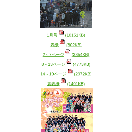
1月号
(10151KB)
表紙
(802KB)
2～7ページ
(3354KB)
8～13ページ
(4773KB)
14～19ページ
(2972KB)
裏表紙
(1401KB)