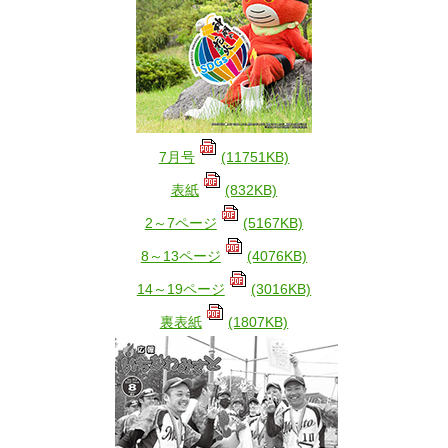
7月号
(11751KB)
表紙
(832KB)
2～7ページ
(5167KB)
8～13ページ
(4076KB)
14～19ページ
(3016KB)
裏表紙
(1807KB)