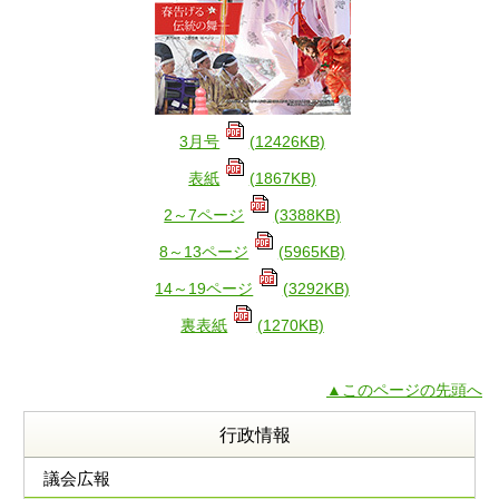
3月号
(12426KB)
表紙
(1867KB)
2～7ページ
(3388KB)
8～13ページ
(5965KB)
14～19ページ
(3292KB)
裏表紙
(1270KB)
▲このページの先頭へ
行政情報
議会広報