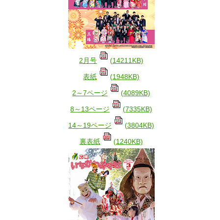
2月号
(14211KB)
表紙
(1948KB)
2～7ページ
(4089KB)
8～13ページ
(7335KB)
14～19ページ
(3804KB)
裏表紙
(1240KB)