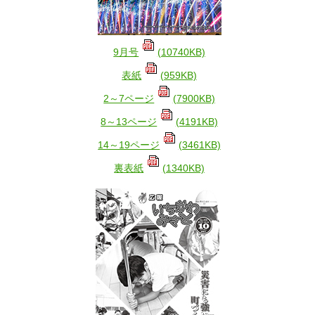
9月号
(10740KB)
表紙
(959KB)
2～7ページ
(7900KB)
8～13ページ
(4191KB)
14～19ページ
(3461KB)
裏表紙
(1340KB)