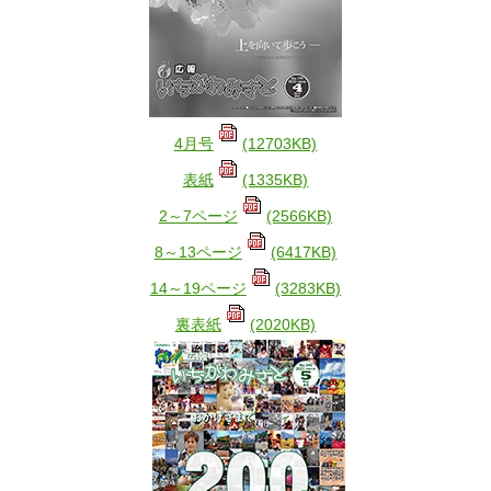
4月号
(12703KB)
表紙
(1335KB)
2～7ページ
(2566KB)
8～13ページ
(6417KB)
14～19ページ
(3283KB)
裏表紙
(2020KB)