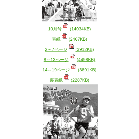
10月号
(14034KB)
表紙
(2467KB)
2～7ページ
(3912KB)
8～13ページ
(4498KB)
14～19ページ
(3891KB)
裏表紙
(2287KB)