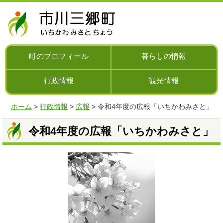
ナ
ビ
ゲ
ー
シ
町のプロフィール
暮らしの情報
ョ
ン
行政情報
観光情報
を
飛
ば
ホーム
>
行政情報
>
広報
> 令和4年度の広報「いちかわみさと」
す
令和4年度の広報「いちかわみさと」