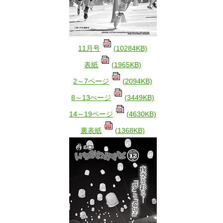
11月号
(10284KB)
表紙
(1965KB)
2～7ページ
(2094KB)
8～13ぺージ
(3449KB)
14～19ページ
(4630KB)
裏表紙
(1368KB)